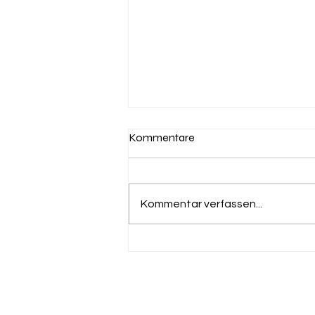
Kommentare
Kommentar verfassen...
Rennsaison 2025/2026
beendet – Mein Fazit…
Livio Hiltbrand