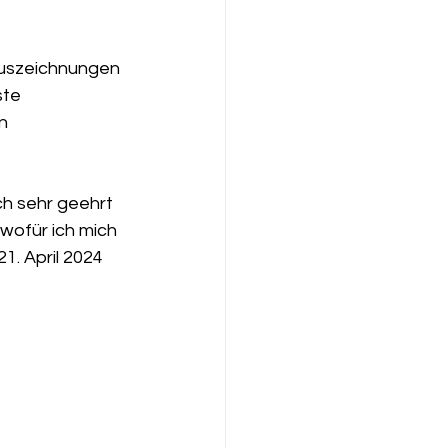
Auszeichnungen 
te 
n 
h sehr geehrt 
wofür ich mich 
1. April 2024 