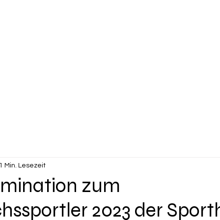
News
Das bin ich
Partner
Erfolge
Galerie
M
1 Min. Lesezeit
mination zum
sportler 2023 der Sporth