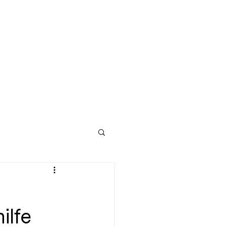
edien
Kontakt
Fanclub
ilfe