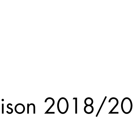
News
Das bin ich
Partner
Erfolge
Galerie
M
ison 2018/2