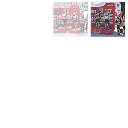
Livio Hiltbrand
Fanshop Livio Hiltbran
©2026 von Livio Hiltbra