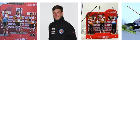
d
nd.